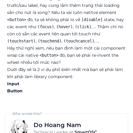
trước/sau label, hay cùng lắm thêm trạng thái loading
sẵn cho nút là xong? Nếu ta xài luôn natitve element
đó, ta sẽ không phải lo về
state, hay
<button>
[disable]
các event như
,
,
, … Thậm chí nó
(focus)
(hover)
(click)
còn có sẵn các event liên quan tới touch như
,
,
, …
(touchstart)
(touchend)
(touchcancel)
Hãy thử nghĩ xem, nếu bạn định làm một cái component
wrap cái native
đó, bạn sẽ phải
re-invent the
<button>
wheel
nhiều tới mức nào?
Dưới đây sẽ là 2 ví dụ phổ biến nhất mà bạn sẽ phải làm
khi phải làm library component:
Input
Button
Who wrote this?
Do Hoang Nam
Technical Leader
at
SmartOSC