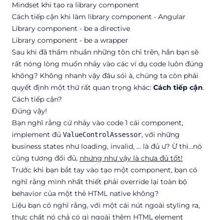
Mindset khi tạo ra library component
Cách tiếp cận khi làm library component - Angular
Library component - be a directive
Library component - be a wrapper
Sau khi đã thấm nhuần những tôn chỉ trên, hẳn bạn sẽ
rất nóng lòng muốn nhảy vào các ví dụ code luôn đúng
không? Không nhanh vậy đâu sói à, chúng ta còn phải
quyết định một thứ rất quan trọng khác:
Cách tiếp cận
.
Cách tiếp cận?
Đúng vậy!
Bạn nghĩ rằng cứ nhảy vào code 1 cái component,
implement đủ
, với những
ValueControlAssessor
business states như loading, invalid, … là đủ ư? Ừ thì…nó
cũng tương đối đủ,
nhưng như vậy là chưa đủ tốt!
Trước khi bạn bắt tay vào tạo một component, bạn có
nghĩ rằng mình nhất thiết phải override lại toàn bộ
behavior của một thẻ HTML native không?
Liệu bạn có nghĩ rằng, với một cái nút ngoài styling ra,
thực chất nó chả có gì ngoài thêm HTML element